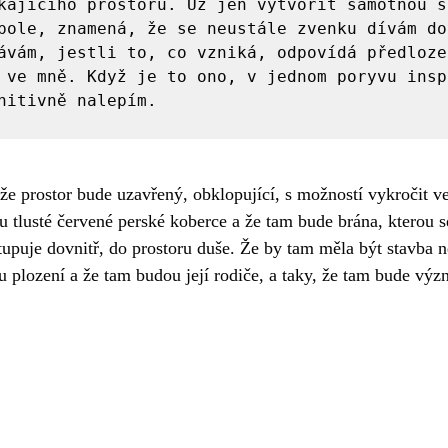
kajícího prostoru. Už jen vytvořit samotnou s
pole, znamená, že se neustále zvenku dívám dov
ávám, jestli to, co vzniká, odpovídá předloze
 ve mně. Když je to ono, v jednom poryvu insp
nitivně nalepím.
 že prostor bude uzavřený, obklopující, s možností vykročit ve
u tlusté červené perské koberce a že tam bude brána, kterou s
vstupuje dovnitř, do prostoru duše. Že by tam měla být stavba 
u plození a že tam budou její rodiče, a taky, že tam bude výz