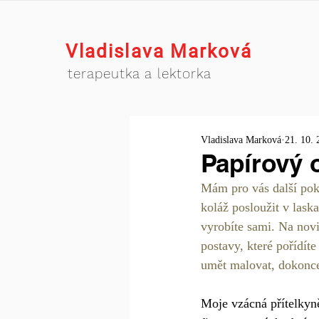
Vladislava Marková
terapeutka a lektorka
Vladislava Marková
21. 10. 
Papírový 
Mám pro vás další pokr
koláž posloužit v lask
vyrobíte sami. Na novi
postavy, které pořídít
umět malovat, dokonce s
Moje vzácná přítelkyně