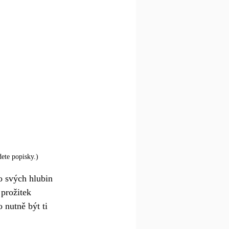
dete popisky.)
 svých hlubin 
prožitek 
 nutně být ti 