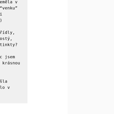
eměla v 
“venku” 
 


ídly, 
stý, 
tinkty?

 jsem 
 krásnou 
la 
o v 