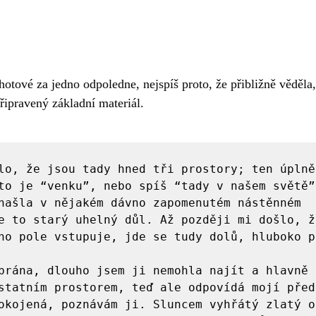
hotové za jedno odpoledne, nejspíš proto, že přibližně věděla
řipravený základní materiál. 
lo, že jsou tady hned tři prostory; ten úplně
to je “venku”, nebo spíš “tady v našem světě”.
našla v nějakém dávno zapomenutém nástěnném 
e to starý uhelný důl. Až později mi došlo, že
ho pole vstupuje, jde se tudy dolů, hluboko p
brána, dlouho jsem ji nemohla najít a hlavně j
statním prostorem, teď ale odpovídá mojí předs
okojená, poznávám ji. Sluncem vyhřátý zlatý ob