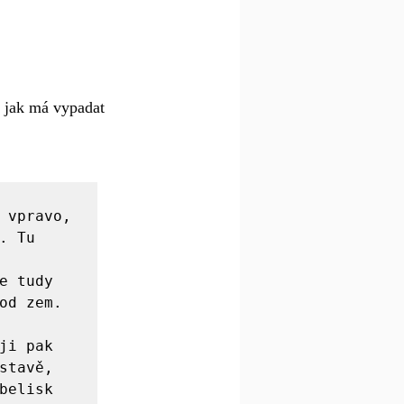
, jak má vypadat 
 vpravo, 
 Tu 
 tudy 
od zem. 

i pak 
tavě, 
elisk 