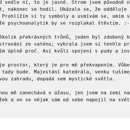
d vedle ní, to je jasné. Strom jsem původně n
t, nakonec se hodil. Ukázalo se, že odděluje 
 Prohlížím si ty symboly a usmívám se, umím si
že psychoanalytik by se rozplakal štěstím. :-)
ěkolik překrásných trůnů, jeden byl zdobený kř
strování ze saténu; vybrala jsem si tenhle pro
ím úplně proč. Asi kvůli spojení s pudy a ins
je prostor, který je pro mě překvapením. Vůbec
 tady bude. Majestání katedrála, venku tušíme
vou zahradu, dopadá sem mystické světlo. 

nou mě zanechává v úžasu, jen jsem na zemi naš
žek a on se nějak sám od sebe napojil na světl