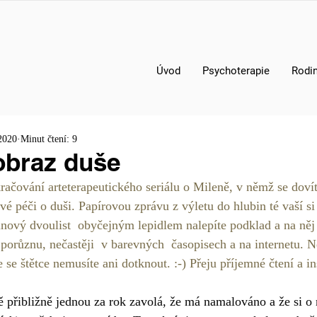
Úvod
Psychoterapie
Rodin
2020
Minut čtení: 9
obraz duše
ačování arteterapeutického seriálu o Mileně, v němž se doví
avé péči o duši. Papírovou zprávu z výletu do hlubin té vaší s
nový dvoulist  obyčejným lepidlem nalepíte podklad a na něj
e porůznu, nečastěji  v barevných  časopisech a na internetu. 
e štětce nemusíte ani dotknout. :-) Přeju příjemné čtení a ins
 přibližně jednou za rok zavolá, že má namalováno a že si o 