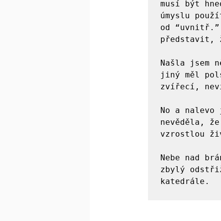
musí být hne
úmyslu použí
od “uvnitř.”
představit, 
Našla jsem n
jiný měl pol
zvířecí, nev
No a nalevo 
nevěděla, že
vzrostlou ži
Nebe nad brá
zbylý odstři
katedrále.