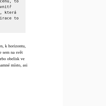
cénu, to 
nitř 
, která 
irace to 
n, k horizontu, 
e sem na svět 
nebo obelisk ve 
namné místo, asi 