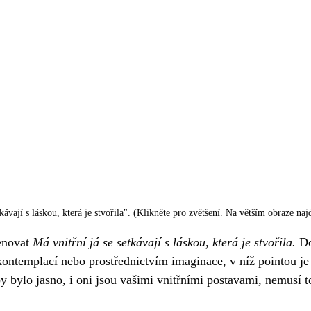
tkávají s láskou, která je stvořila". (Klikněte pro zvětšení. Na větším obraze naj
novat 
Má vnitřní já se setkávají s láskou, která je stvořila. 
Do
ontemplací nebo prostřednictvím imaginace, v níž pointou je
y bylo jasno, i oni jsou vašimi vnitřními postavami, nemusí to