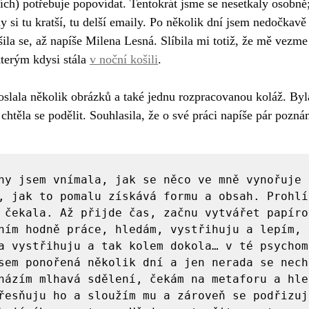
ích) potřebuje popovídat. Tentokrát jsme se nesetkaly osobně
 si tu kratší, tu delší emaily. Po několik dní jsem nedočkavě 
ila se, až napíše Milena Lesná. Slíbila mi totiž, že mě vezme 
kterým kdysi stála
v noční košili
. 
slala několik obrázků a také jednu rozpracovanou koláž. Byl
htěla se podělit. Souhlasila, že o své práci napíše pár pozná
ny jsem vnímala, jak se něco ve mně vynořuje z
, jak to pomalu získává formu a obsah. Prohlíž
 čekala. Až přijde čas, začnu vytvářet papírov
ním hodně práce, hledám, vystřihuju a lepím, z
a vystřihuju a tak kolem dokola… v té psychoma
sem ponořená několik dní a jen nerada se nechá
házím mlhavá sdělení, čekám na metaforu a hle
řesňuju ho a sloužím mu a zároveň se podřizuju