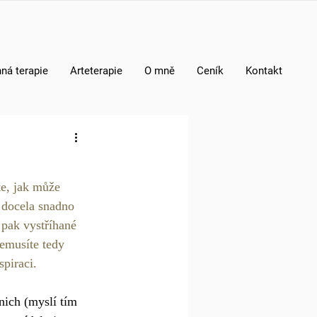
ná terapie
Arteterapie
O mně
Ceník
Kontakt
te, jak může 
i docela snadno 
 pak vystříhané 
Nemusíte tedy 
piraci. 
nich (myslí tím 