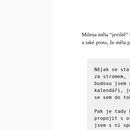
Milena měla “jeviště” 
a také proto, že měla p
Nějak se sta
za stromem, 
budovu jsem 
kalendáři, j
se sem do to
Pak je tady 
propojit s o
jsem s ní sp