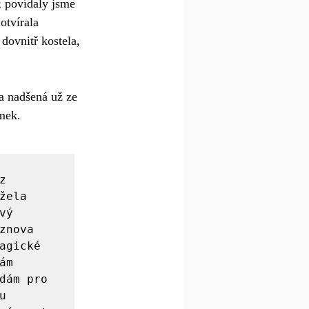
; povídaly jsme 
otvírala 
dovnitř kostela, 
a nadšená už ze 
mek. 
 
ela 
ý 
nova 
gické 
m 
dám pro 
 