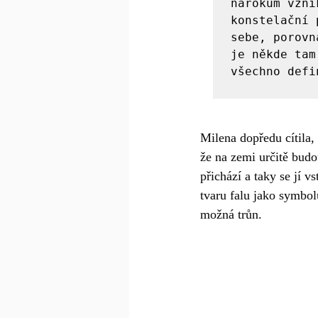
nárokům vzni
konstelační 
sebe, porovn
je někde tam
všechno defi
Milena dopředu cítila,
že na zemi určitě budo
přichází a taky se jí 
tvaru falu jako symbol
možná trůn.