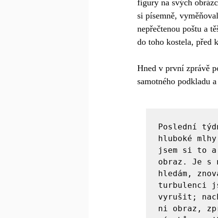
figury na svých obrázc
si písemně, vyměňovaly
nepřečtenou poštu a těš
do toho kostela, před 
Hned v první zprávě po
samotného podkladu a c
Poslední týd
hluboké mlhy
jsem si to a
obraz. Je s 
hledám, znov
turbulenci j
vyrušit; nac
ni obraz, zp