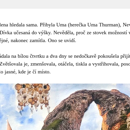
ilena hledala sama. Přibyla Uma (herečka Uma Thurman), Ne
 Dívka učesaná do výšky. Nevěděla, proč ze stovek možností 
dějné, nakonec zamítla. Ono se uvidí.
dala na bílou čtvrtku a dva dny se nedočkavě pokoušela přijít
 Zvětšovala je, zmenšovala, otáčela, tiskla a vystřihovala, po
o jasné, kde je čí místo.