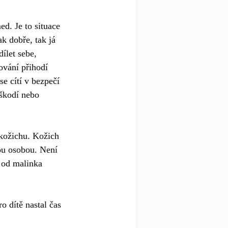
d. Je to situace 
tak dobře, tak já 
ílet sebe, 
ování přihodí 
e cítí v bezpečí 
oškodí nebo 
 kožichu. Kožich 
vou osobou. Není 
 od malinka 
 dítě nastal čas 