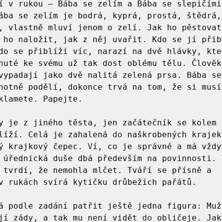
í v rukou — Bába se zelím a Bába se slepičími
ába se zelím je bodrá, kyprá, prostá, štědrá, 
, vlastně mluví jenom o zelí. Jak ho pěstovat
 ho naložit, jak z něj uvařit. Kdo se jí přibl
do se přiblíží víc, narazí na dvě hlávky, kte
nuté ke svému už tak dost oblému tělu. Člověka
vypadají jako dvě nalitá zelená prsa. Bába se 
hotně podělí, dokonce trvá na tom, že si musí
klamete. Papejte.

y je z jiného těsta, jen začátečník se kolem j
líží. Celá je zahalená 
do
 naškrobených krajek
ý krajkový čepec.
V
í, co je správné a má vždyc
 úřednická duše dbá především na povinnosti. V
 tvrdí, že nemohla mlčet. Tváří se přísně a 
v rukách svírá kytičku drůbežích pařátů.

á podle zadání patřit ještě jedna figura: Muž 
jí zády, a tak mu není vidět 
do
 obličeje. Jak