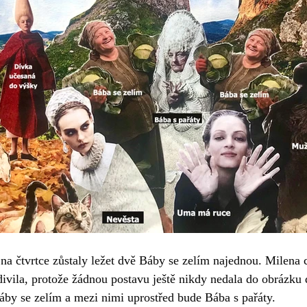
a čtvrtce zůstaly ležet dvě Báby se zelím najednou. Milena cít
divila, protože žádnou postavu ještě nikdy nedala do obrázku 
áby se zelím a mezi nimi uprostřed bude Bába s pařáty.