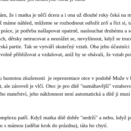
m, že i matka je něčí dcera a i ona už dlouhé roky čeká na me
už máme náhled, můžeme se rozhodnout 
odložit zelí
 a říct si, 
á práce, je potřeba našlapovat opatrně, naslouchat druhému a sd
ch, dětsky netrucovat a neurážet se, nevylítnout, když se truc
ká partie. Tak se vytváří skutečný vztah. Oba jeho účastníci s
olně přibližovat a vzdalovat, aniž by se obávali, že vztah p
u hustotou zkušenosti  je reprezentace otce v podobě Muže v
t, ale zároveň je vlčí. Otec je pro dítě "namáhavější" vztaho
o mateřství, jeho náklonnost není automatická a dítě ji musí
plexu patří. Když matka dítě dobře "nedrží" a nebo, když pro
u s mámou (udělat krok do prázdna), táta ho chytí.