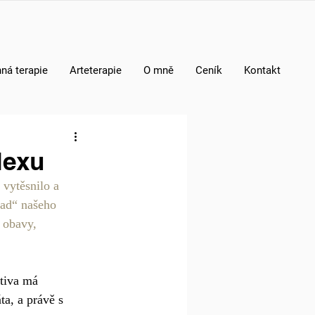
ná terapie
Arteterapie
O mně
Ceník
Kontakt
lexu
vytěsnilo a 
ad“ našeho 
, obavy, 
tiva má 
a, a právě s 