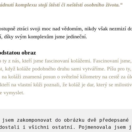
ádnutí komplexu stojí štěstí či neštěstí osobního života.“
stupně ztráci svoji moc nad vědomím, nikdy však nezmizí doc
, díky svým komplexům jsme jedineční.
odstatou obraz
 ty z nás, kteří jsme fascinovaní kolážemi. Fascinovaní jsme,
 když koláže podobného druhu sami vytváříme. Píšu pro ty, k
a koláži znamená posun o světelné kilometry na cestě za úl
teří na vlastní kůži poznali, že koláž je dar, který se milosti
e vymyslet.
 jsem zakomponovat 
do
 obrázku dvě předepsané 
dostali i všichni ostatní. Pojmenovala jsem j