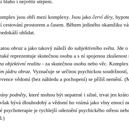
í blaho i největší utrpení.
omplex jsou obři mezi komplexy. Jsou jako 
červí díry
, hypot
jí cestování prostorem a časem. Během jediného okamžiku vás
nedokáží uhlídat.
atou 
obraz
 a jako takový náleží do 
subjektivního světa
. Jde o 
že také reprezentuje skutečnou osobu a s ní spojenou zkušenost 
 objektivní realitu
 - za skutečnou osobu nebo věc. Komplex 
ém jádru obraz
. Vyznačuje se určitou psychickou soudržností, 
rvence vědomí (bez náhledu a pochopení) se příliš nemění. (
vány podněty
, které mohou být nepatrné i silné, trvat jen krát
u však bývá dlouhodobý a vědomí ho vnímá jako vlny emocí ne
 psychoterapie je rychlejší odeznění psychického otřesu neb
d.)