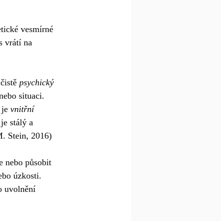
etické vesmírné 
 vrátí na 
čistě 
psychický 
nebo situaci. 
je 
vnitřní 
je stálý a 
M. Stein, 2016)
ce nebo působit 
bo úzkosti. 
o uvolnění 