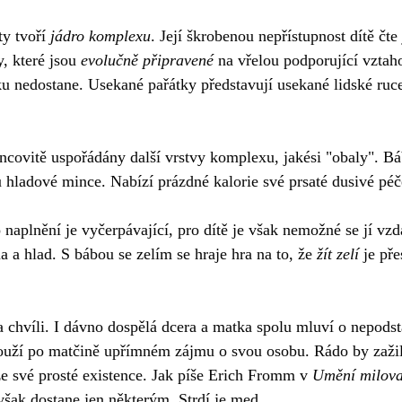
y tvoří 
jádro komplexu
. Její škrobenou nepřístupnost dítě čte
, které jsou 
evolučně připravené
 na vřelou podporující vztaho
u nedostane. Usekané pařátky představují usekané lidské ruce
ncovitě uspořádány další vrstvy komplexu, jakési "obaly". Bá
 hladové mince. Nabízí prázdné kalorie své prsaté dusivé péč
naplnění je vyčerpávající, pro dítě je však nemožné se jí vzd
 a hlad. S bábou se zelím se hraje hra na to, že 
žít zelí
 je pře
 chvíli. I dávno dospělá dcera a matka spolu mluví o nepodst
touží po matčině upřímném zájmu o svou osobu. Rádo by zažilo
ze své prosté existence. Jak píše Erich Fromm v 
Umění milova
 však dostane jen některým. Strdí je med.