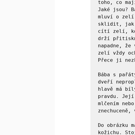
toho, co maj
Jaké jsou
?
 B
mluví o zelí
sklidit, jak
cítí zelí, k
drží přitisk
napadne, že 
zelí vždy oc
Přece ji nez
Bába s pařát
dveří neprop
hlavě má bíl
pravdu. Její
mlčením nebo
znechuceně, 
Do obrázku m
kožichu. Sto