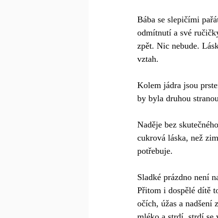
Bába se slepičími pařát
odmítnutí a své ručičky
zpět. Nic nebude. Lásk
vztah.
Kolem jádra jsou prste
by byla druhou stranou
Naděje bez skutečného 
cukrová láska, než zima
potřebuje.
Sladké prázdno není na
Přitom i dospělé dítě 
očích, úžas a nadšení 
mléko a strdí, strdí se