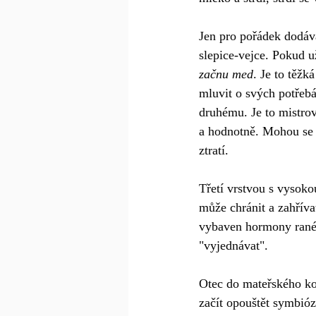
Jen pro pořádek dodává
slepice-vejce. Pokud 
začnu med
. Je to těžk
mluvit o svých potřebá
druhému. Je to mistrovs
a hodnotně. Mohou se v
ztratí. 
Třetí vrstvou s vysoko
může chránit a zahříva
vybaven hormony ranéh
"vyjednávat".
Otec do mateřského kom
začít opouštět symbióz