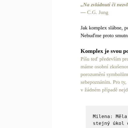
„Na zvládnutí či nezvl
—
 C.G. Jung
Jak komplex slábne, po
Nebuďme proto smutní
Komplex je svou p
Píšu teď především pro
máme osobní zkušenost,
porozumění symbolům n
sebepoznáním. Pro ty, k
v žádném případě nejd
Milena: Měla
stejný úkol 