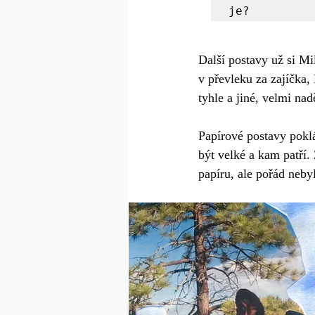
je
Další postavy už si M
v převleku za zajíčka,
tyhle a jiné, velmi na
Papírové postavy poklá
být velké a kam patří.
papíru, ale pořád nebyl