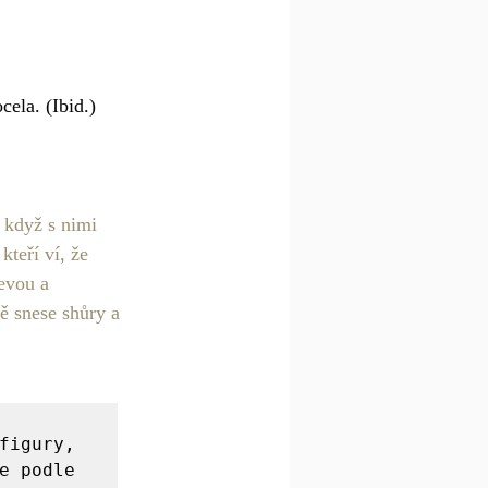
ela. (Ibid.) 
 když s nimi 
teří ví, že 
evou a 
vě snese shůry a 
figury, 
e podle 