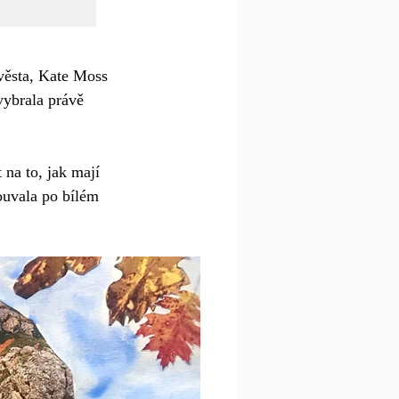
věsta, Kate Moss 
vybrala právě 
 na to, jak mají 
souvala po bílém 