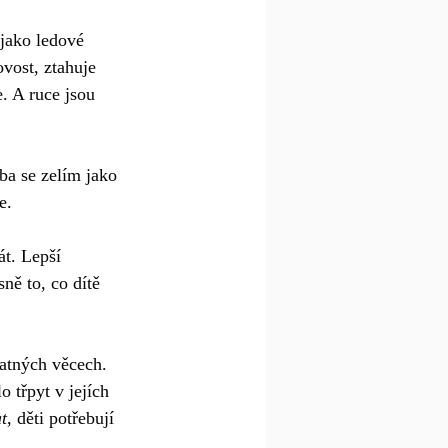
 jako ledové 
vost, ztahuje 
. A ruce jsou 
ba se zelím jako 
e.
át. Lepší 
sně to, co dítě 
atných věcech. 
 třpyt v jejích 
t
, děti potřebují 