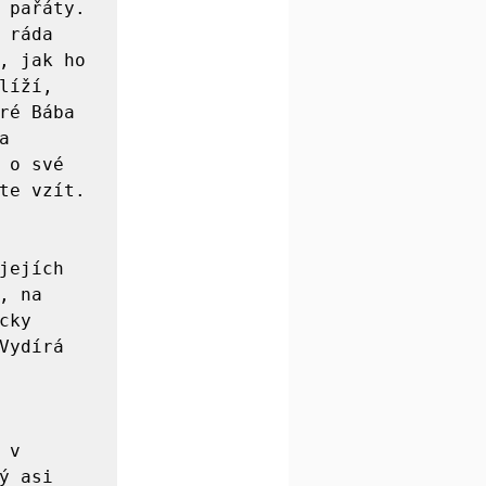
 pařáty. 
ráda 
, jak ho 
íží, 
ré Bába 
 
o své 
te vzít. 
ejích 
, na 
ky 
ydírá 
v 

ý asi 