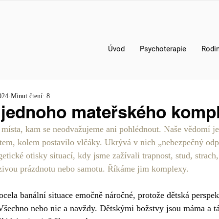
Úvod
Psychoterapie
Rodin
024
Minut čtení: 8
 jednoho mateřského komp
u místa, kam se neodvažujeme ani pohlédnout. Naše vědomí je 
tem, kolem postavilo vlčáky. Ukrývá v nich „nebezpečný odp
getické otisky situací, kdy jsme zažívali trapnost, stud, strach
zivou prázdnotu nebo samotu. Říkáme jim komplexy.
ocela banální situace emočně náročné, protože dětská perspek
 Všechno nebo nic a navždy. Dětskými božstvy jsou máma a tát