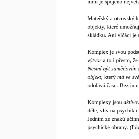
nimi je spojeno největš
Mateřský a otcovský k
objekty, které umožňu
skládku. Ani vlčáci je 
Komplex je svou podst
výtvor
 a to i přesto, 
Nesmí být zaměňován za
objekt
, který 
má ve sv
odolává času. Bez inte
Komplexy jsou 
aktivo
déle, vliv na psychik
Jedním ze znaků účinné
psychické obrany. (Ibi