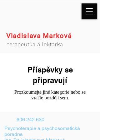
Vladislava Marková
terapeutka a lektorka
Příspěvky se
připravují
Prozkoumejte jiné kategorie nebo se
vraťte později sem.
606 242 630
Psychoterapie a psychosomatická
poradna